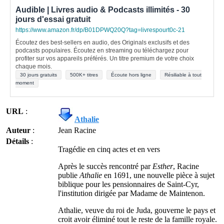
Audible | Livres audio & Podcasts illimités - 30
jours d'essai gratuit
https://www.amazon.fr/dp/B01DPWQ20Q?tag=livrespourt0c-21
Écoutez des best-sellers en audio, des Originals exclusifs et des
podcasts populaires. Écoutez en streaming ou téléchargez pour
profiter sur vos appareils préférés. Un titre premium de votre choix
chaque mois.
30 jours gratuits
500K+ titres
Écoute hors ligne
Résiliable à tout
moment
URL
:
Athalie
Auteur
:
Jean Racine
Détails
:
Tragédie en cinq actes et en vers
Après le succès rencontré par
Esther
, Racine
publie
Athalie
en 1691, une nouvelle pièce à sujet
biblique pour les pensionnaires de Saint-Cyr,
l'institution dirigée par Madame de Maintenon.
Athalie, veuve du roi de Juda, gouverne le pays et
croit avoir éliminé tout le reste de la famille royale.