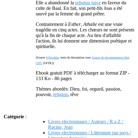
Elle a abandonné la
religion juive
en faveur du
culte de Baal. En fait, son petit-fils Joas a été
sauvé par la femme du grand prêtre.
Contrairement à
Esther
,
Athalie
est une vraie
tragédie en cinq actes. Les chœurs ne sont présents
qu'à la fin de chaque acte. Au lieu d'affaiblir
l'action, ils lui donnent une dimension poétique et
spirituelle.
(Source
Wikipédia
, texte de description sous
licence de documentation libre
GNU
(GFDL))
Ebook gratuit PDF à télécharger au format ZIP -
133 Ko - 86 pages
Thèmes abordés: Dieu, foi, orgueil, passion,
pouvoir,
religion
, rêve
Catégorie
:
Livres electroniques / Auteurs / R a Z /
Racine, Jean
Livres electroniques / Litterature par pays /