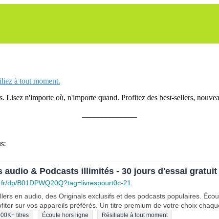
siliez à tout moment.
 Lisez n'importe où, n'importe quand. Profitez des best-sellers, nouveau
______________
s:
s audio & Podcasts illimités - 30 jours d'essai gratuit
.fr/dp/B01DPWQ20Q?tag=livrespourt0c-21
lers en audio, des Originals exclusifs et des podcasts populaires. Éco
fiter sur vos appareils préférés. Un titre premium de votre choix chaqu
00K+ titres
Écoute hors ligne
Résiliable à tout moment