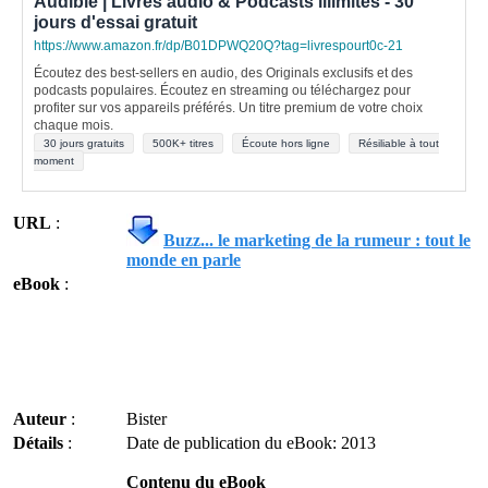
Audible | Livres audio & Podcasts illimités - 30
jours d'essai gratuit
https://www.amazon.fr/dp/B01DPWQ20Q?tag=livrespourt0c-21
Écoutez des best-sellers en audio, des Originals exclusifs et des
podcasts populaires. Écoutez en streaming ou téléchargez pour
profiter sur vos appareils préférés. Un titre premium de votre choix
chaque mois.
30 jours gratuits
500K+ titres
Écoute hors ligne
Résiliable à tout
moment
URL
:
Buzz... le marketing de la rumeur : tout le
monde en parle
eBook
:
Auteur
:
Bister
Détails
:
Date de publication du eBook: 2013
Contenu du eBook