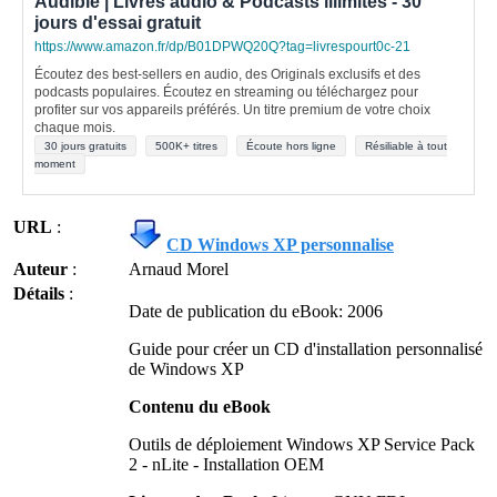
Audible | Livres audio & Podcasts illimités - 30
jours d'essai gratuit
https://www.amazon.fr/dp/B01DPWQ20Q?tag=livrespourt0c-21
Écoutez des best-sellers en audio, des Originals exclusifs et des
podcasts populaires. Écoutez en streaming ou téléchargez pour
profiter sur vos appareils préférés. Un titre premium de votre choix
chaque mois.
30 jours gratuits
500K+ titres
Écoute hors ligne
Résiliable à tout
moment
URL
:
CD Windows XP personnalise
Auteur
:
Arnaud Morel
Détails
:
Date de publication du eBook: 2006
Guide pour créer un CD d'installation personnalisé
de Windows XP
Contenu du eBook
Outils de déploiement Windows XP Service Pack
2 - nLite - Installation OEM