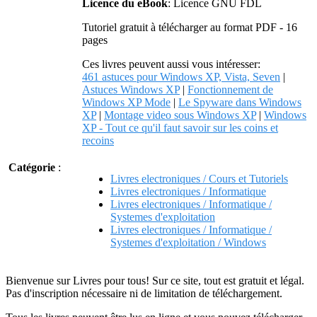
Licence du eBook
: Licence GNU FDL
Tutoriel gratuit à télécharger au format PDF - 16
pages
Ces livres peuvent aussi vous intéresser:
461 astuces pour Windows XP, Vista, Seven
|
Astuces Windows XP
|
Fonctionnement de
Windows XP Mode
|
Le Spyware dans Windows
XP
|
Montage video sous Windows XP
|
Windows
XP - Tout ce qu'il faut savoir sur les coins et
recoins
Catégorie
:
Livres electroniques / Cours et Tutoriels
Livres electroniques / Informatique
Livres electroniques / Informatique /
Systemes d'exploitation
Livres electroniques / Informatique /
Systemes d'exploitation / Windows
Bienvenue sur Livres pour tous! Sur ce site, tout est gratuit et légal.
Pas d'inscription nécessaire ni de limitation de téléchargement.