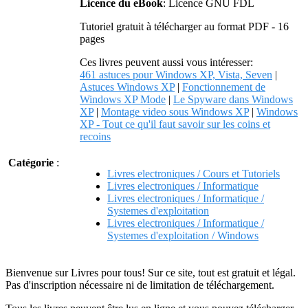
Licence du eBook
: Licence GNU FDL
Tutoriel gratuit à télécharger au format PDF - 16
pages
Ces livres peuvent aussi vous intéresser:
461 astuces pour Windows XP, Vista, Seven
|
Astuces Windows XP
|
Fonctionnement de
Windows XP Mode
|
Le Spyware dans Windows
XP
|
Montage video sous Windows XP
|
Windows
XP - Tout ce qu'il faut savoir sur les coins et
recoins
Catégorie
:
Livres electroniques / Cours et Tutoriels
Livres electroniques / Informatique
Livres electroniques / Informatique /
Systemes d'exploitation
Livres electroniques / Informatique /
Systemes d'exploitation / Windows
Bienvenue sur Livres pour tous! Sur ce site, tout est gratuit et légal.
Pas d'inscription nécessaire ni de limitation de téléchargement.