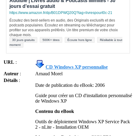
Audible | Livres audio & Podcasts illimités - 30
jours d'essai gratuit
https://www.amazon.fr/dp/B01DPWQ20Q?tag=livrespourt0c-21
Écoutez des best-sellers en audio, des Originals exclusifs et des
podcasts populaires. Écoutez en streaming ou téléchargez pour
profiter sur vos appareils préférés. Un titre premium de votre choix
chaque mois.
30 jours gratuits
500K+ titres
Écoute hors ligne
Résiliable à tout
moment
URL
:
CD Windows XP personnalise
Auteur
:
Arnaud Morel
Détails
:
Date de publication du eBook: 2006
Guide pour créer un CD d'installation personnalisé
de Windows XP
Contenu du eBook
Outils de déploiement Windows XP Service Pack
2 - nLite - Installation OEM