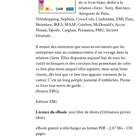
de ce livre blanc dédié à la
relation client : Sony, Barclays,
Aéroports de Paris,
Téléshopping, Sephora, Coca-Cola, Conforama, EMI, Fnac,
Heineken, IKEA, MAAF, Cetelem, McDonald's, Accor,
Nissan, Opodo, Carglass, Pixmania, PMU, Société
Générale…
Il ressort des entretiens que nous avons menés que les
entreprises sont au commencement d’un voyage dans la
relation client. Elles disposent aujourd’hui de tous les
outils techniques et des concepts leur permettant de créer
ce lien plus étroit auquel elles aspirent, mais aussi leurs
clients, dès lors que ce lien leur apporte vraiment de la
valeur. C’est un long périple parsemé d’embûches. Puisse
ce livre leur servir de guide…
(
Source EBG)
Edition EBG
Licence du eBook
: non libre de droits (Utilisation privée
libre)
eB
ook gratuit à télécharger au format PDF
-
2,67 Mo - 159
pages