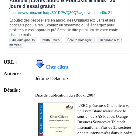
Audible | Livres audio & Podcasts illimités - 30
jours d'essai gratuit
https://www.amazon.fr/dp/B01DPWQ20Q?tag=livrespourt0c-21
Écoutez des best-sellers en audio, des Originals exclusifs et des
podcasts populaires. Écoutez en streaming ou téléchargez pour
profiter sur vos appareils préférés. Un titre premium de votre choix
chaque mois.
30 jours gratuits
500K+ titres
Écoute hors ligne
Résiliable à tout
moment
URL
:
Cher client
Auteur
:
Jérôme Delacroix
Détails
:
Date de publication du eBook: 2007
L'EBG présente « Cher client »,
un Livre Blanc réalisé avec le
soutien de SAS France, Orange
Business Services et Teletech
International. Plus de 35 sociétés
ont été interviewées dans le cadre