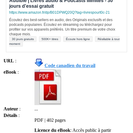
Audible | Livres audio & Podcasts illimités - 30
jours d'essai gratuit
https://www.amazon.fr/dp/B01DPWQ20Q?tag=livrespourt0c-21
Écoutez des best-sellers en audio, des Originals exclusifs et des
podcasts populaires. Écoutez en streaming ou téléchargez pour
profiter sur vos appareils préférés. Un titre premium de votre choix
chaque mois.
30 jours gratuits
500K+ titres
Écoute hors ligne
Résiliable à tout
moment
URL
:
Code canadien du travail
eBook
:
Auteur
:
...
Détails
:
PDF | 402 pages
Licence du eBook
: Accès public à partir