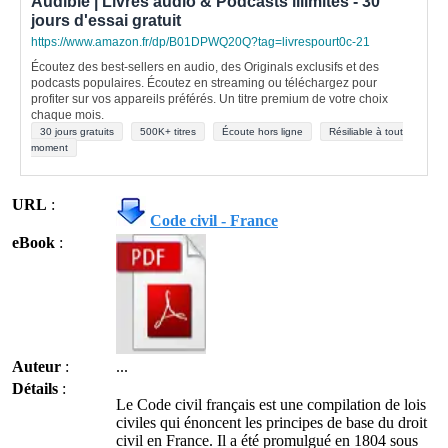
Audible | Livres audio & Podcasts illimités - 30
jours d'essai gratuit
https://www.amazon.fr/dp/B01DPWQ20Q?tag=livrespourt0c-21
Écoutez des best-sellers en audio, des Originals exclusifs et des
podcasts populaires. Écoutez en streaming ou téléchargez pour
profiter sur vos appareils préférés. Un titre premium de votre choix
chaque mois.
30 jours gratuits
500K+ titres
Écoute hors ligne
Résiliable à tout
moment
URL
:
Code civil - France
eBook
:
Auteur
:
...
Détails
:
Le Code civil français est une compilation de lois
civiles qui énoncent les principes de base du droit
civil en France. Il a été promulgué en 1804 sous