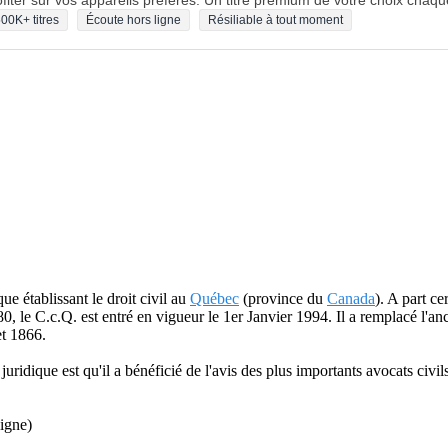
fiter sur vos appareils préférés. Un titre premium de votre choix chaqu
00K+ titres
Écoute hors ligne
Résiliable à tout moment
que établissant le droit civil au
Québec
(province du
Canada
). A part ce
0, le C.c.Q. est entré en vigueur le 1er Janvier 1994. Il a remplacé l'a
et 1866.
 juridique est qu'il a bénéficié de l'avis des plus importants avocats civ
ligne)