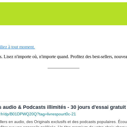
siliez à tout moment.
 Lisez n'importe où, n'importe quand. Profitez des best-sellers, nouveau
______________
s audio & Podcasts illimités - 30 jours d'essai gratuit
.fr/dp/B01DPWQ20Q?tag=livrespourt0c-21
lers en audio, des Originals exclusifs et des podcasts populaires. Éco