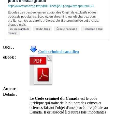
jours d'essai gratuit
https://www.amazon.fr/dp/B01DPWQ20Q?tag=livrespourt0c-21
Écoutez des best-sellers en audio, des Originals exclusifs et des
podcasts populaires. Écoutez en streaming ou téléchargez pour
profiter sur vos appareils préférés. Un titre premium de votre choix
chaque mois.
30 jours gratuits
500K+ titres
Écoute hors ligne
Résiliable à tout
moment
URL
:
Code criminel canadien
eBook
:
Auteur
:
...
Détails
:
Le
Code criminel du Canada
est le code
juridique qui traite de la plupart des crimes et
offenses faisant l'objet d'une procédure pénale au
Canada. Il est associé à d'autres lois importantes