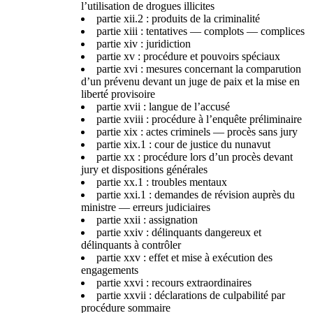
l’utilisation de drogues illicites
partie xii.2 : produits de la criminalité
partie xiii : tentatives — complots — complices
partie xiv : juridiction
partie xv : procédure et pouvoirs spéciaux
partie xvi : mesures concernant la comparution
d’un prévenu devant un juge de paix et la mise en
liberté provisoire
partie xvii : langue de l’accusé
partie xviii : procédure à l’enquête préliminaire
partie xix : actes criminels — procès sans jury
partie xix.1 : cour de justice du nunavut
partie xx : procédure lors d’un procès devant
jury et dispositions générales
partie xx.1 : troubles mentaux
partie xxi.1 : demandes de révision auprès du
ministre — erreurs judiciaires
partie xxii : assignation
partie xxiv : délinquants dangereux et
délinquants à contrôler
partie xxv : effet et mise à exécution des
engagements
partie xxvi : recours extraordinaires
partie xxvii : déclarations de culpabilité par
procédure sommaire