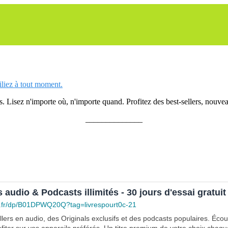
siliez à tout moment.
 Lisez n'importe où, n'importe quand. Profitez des best-sellers, nouveau
______________
s audio & Podcasts illimités - 30 jours d'essai gratuit
.fr/dp/B01DPWQ20Q?tag=livrespourt0c-21
lers en audio, des Originals exclusifs et des podcasts populaires. Éco