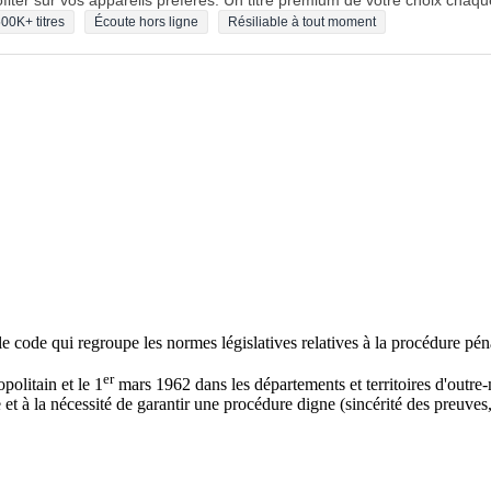
fiter sur vos appareils préférés. Un titre premium de votre choix chaqu
00K+ titres
Écoute hors ligne
Résiliable à tout moment
le code qui regroupe les normes législatives relatives à la procédure pén
er
politain et le 1
mars 1962 dans les départements et territoires d'outre-me
 et à la nécessité de garantir une procédure digne (sincérité des preuves