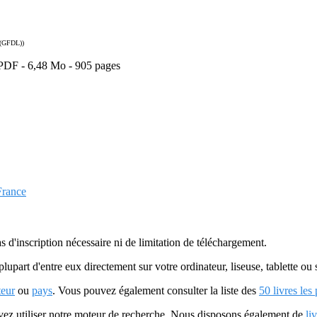
(GFDL))
t PDF - 6,48 Mo - 905 pages
 France
as d'inscription nécessaire ni de limitation de téléchargement.
plupart d'entre eux directement sur votre ordinateur, liseuse, tablette o
teur
ou
pays
. Vous pouvez également consulter la liste des
50 livres les
uvez utiliser notre moteur de recherche. Nous disposons également de
li