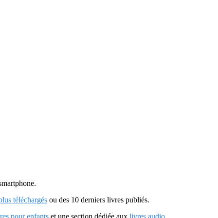
u smartphone.
 plus téléchargés
ou des 10 derniers livres publiés.
vres pour enfants
et une section dédiée aux
livres audio
.