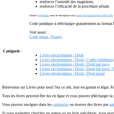
renforcer l’autorité des magistrats,
renforcer l’efficacité de la procédure pénale.
(Source
Wikipédia
, texte de description sous
licence de documentation libre GNU
Code juridique à télécharger gratuitement au forma
Voir aussi:
Code pénal - France
Catégorie
:
Livres electroniques / Droit
Livres electroniques / Droit / Codes juridiques
Livres electroniques / Droit / Droit par pays
Livres electroniques / Droit / Droit par pays /
Livres electroniques / Droit / Droit penal
Bienvenue sur Livres pour tous! Sur ce site, tout est gratuit et légal. P
Tous les livres peuvent être lus en ligne et vous pouvez télécharger la 
Vous pouvez naviguer dans les
catégories
ou trouver des livres par
au
Si vous souhaitez chercher un auteur ou un livre spécifique, vous po