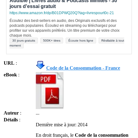
Audible | Livres audio & Podcasts illimités - 30
jours d'essai gratuit
https://www.amazon.fr/dp/B01DPWQ20Q?tag=livrespourt0c-21
Écoutez des best-sellers en audio, des Originals exclusifs et des
podcasts populaires. Écoutez en streaming ou téléchargez pour
profiter sur vos appareils préférés. Un titre premium de votre choix
chaque mois.
30 jours gratuits
500K+ titres
Écoute hors ligne
Résiliable à tout
moment
URL
:
Code de la Consommation - France
eBook
:
Auteur
:
...
Détails
:
Dernière mise à jour: 2014
En droit français, le
Code de la consommation