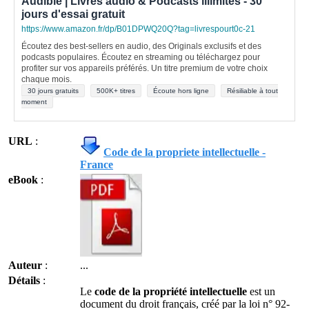
Audible | Livres audio & Podcasts illimités - 30
jours d'essai gratuit
https://www.amazon.fr/dp/B01DPWQ20Q?tag=livrespourt0c-21
Écoutez des best-sellers en audio, des Originals exclusifs et des
podcasts populaires. Écoutez en streaming ou téléchargez pour
profiter sur vos appareils préférés. Un titre premium de votre choix
chaque mois.
30 jours gratuits
500K+ titres
Écoute hors ligne
Résiliable à tout
moment
URL
:
Code de la propriete intellectuelle -
France
eBook
:
Auteur
:
...
Détails
:
Le
code de la propriété intellectuelle
est un
document du droit français, créé par la loi n° 92-