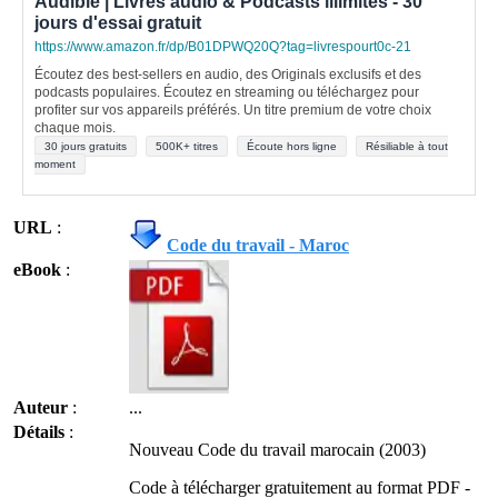
Audible | Livres audio & Podcasts illimités - 30
jours d'essai gratuit
https://www.amazon.fr/dp/B01DPWQ20Q?tag=livrespourt0c-21
Écoutez des best-sellers en audio, des Originals exclusifs et des
podcasts populaires. Écoutez en streaming ou téléchargez pour
profiter sur vos appareils préférés. Un titre premium de votre choix
chaque mois.
30 jours gratuits
500K+ titres
Écoute hors ligne
Résiliable à tout
moment
URL
:
Code du travail - Maroc
eBook
:
Auteur
:
...
Détails
:
Nouveau Code du travail marocain (2003)
Code à télécharger gratuitement au format PDF -