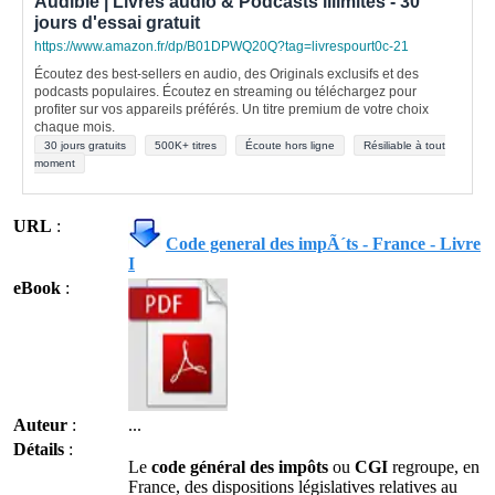
Audible | Livres audio & Podcasts illimités - 30
jours d'essai gratuit
https://www.amazon.fr/dp/B01DPWQ20Q?tag=livrespourt0c-21
Écoutez des best-sellers en audio, des Originals exclusifs et des
podcasts populaires. Écoutez en streaming ou téléchargez pour
profiter sur vos appareils préférés. Un titre premium de votre choix
chaque mois.
30 jours gratuits
500K+ titres
Écoute hors ligne
Résiliable à tout
moment
URL
:
Code general des impÃ´ts - France - Livre
I
eBook
:
Auteur
:
...
Détails
:
Le
code général des impôts
ou
CGI
regroupe, en
France, des dispositions législatives relatives au