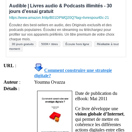
Audible | Livres audio & Podcasts illimités - 30
jours d'essai gratuit
https://www.amazon.fr/dp/B01DPWQ20Q?tag=livrespourt0c-21
Écoutez des best-sellers en audio, des Originals exclusifs et des
podcasts populaires. Écoutez en streaming ou téléchargez pour
profiter sur vos appareils préférés. Un titre premium de votre choix
chaque mois.
30 jours gratuits
500K+ titres
Écoute hors ligne
Résiliable à tout
moment
URL
:
Comment construire une strategie
digitale?
Auteur
:
Youmna Ovazza
Détails
:
Date de publication du
eBook: Mai 2011
Ce livre développe une
vision globale d’Internet
,
qui permet de mettre en
cohérence les différentes
actions digitales entre elles