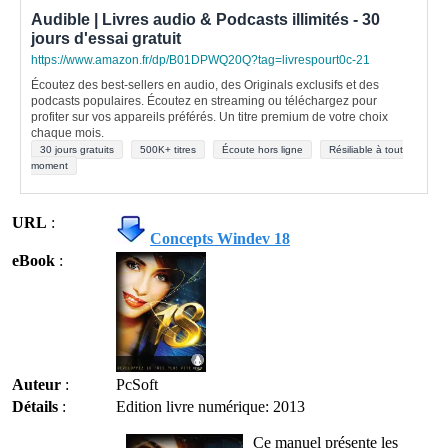
Audible | Livres audio & Podcasts illimités - 30
jours d'essai gratuit
https://www.amazon.fr/dp/B01DPWQ20Q?tag=livrespourt0c-21
Écoutez des best-sellers en audio, des Originals exclusifs et des
podcasts populaires. Écoutez en streaming ou téléchargez pour
profiter sur vos appareils préférés. Un titre premium de votre choix
chaque mois.
30 jours gratuits
500K+ titres
Écoute hors ligne
Résiliable à tout
moment
URL
:
Concepts Windev 18
eBook
:
Auteur
:
PcSoft
Détails
:
Edition livre numérique: 2013
Ce manuel présente les