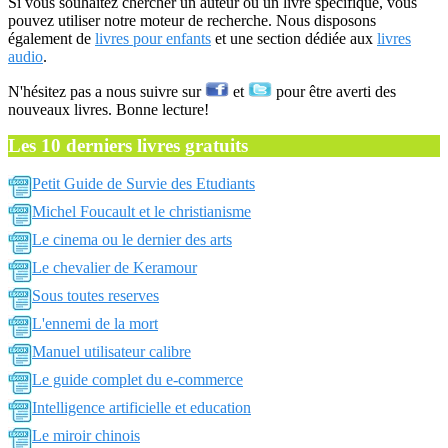
Si vous souhaitez chercher un auteur ou un livre spécifique, vous
pouvez utiliser notre moteur de recherche. Nous disposons
également de
livres pour enfants
et une section dédiée aux
livres
audio
.
N'hésitez pas a nous suivre sur
et
pour être averti des
nouveaux livres. Bonne lecture!
Les 10 derniers livres gratuits
Petit Guide de Survie des Etudiants
Michel Foucault et le christianisme
Le cinema ou le dernier des arts
Le chevalier de Keramour
Sous toutes reserves
L'ennemi de la mort
Manuel utilisateur calibre
Le guide complet du e-commerce
Intelligence artificielle et education
Le miroir chinois