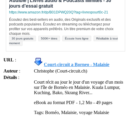
Audible | Livres audio & Podcasts illimités - 30
jours d'essai gratuit
https://www.amazon.fr/dp/B01DPWQ20Q?tag=livrespourt0c-21
Écoutez des best-sellers en audio, des Originals exclusifs et des
podcasts populaires. Écoutez en streaming ou téléchargez pour
profiter sur vos appareils préférés. Un titre premium de votre choix
chaque mois.
30 jours gratuits
500K+ titres
Écoute hors ligne
Résiliable à tout
moment
URL
:
Court-circuit a Borneo - Malaisie
Auteur
:
Christophe (Court-circuit.ch)
Détails
:
Court récit au jour le jour d'un voyage d'un mois
sur l'île de Bornéo en Malaisie. Kuala Lumpur,
Kuching, Bako, Skrang River...
eBook au format PDF - 1,2 Mo - 49 pages
Tags: Bornéo, Malaisie, voyage Malaisie