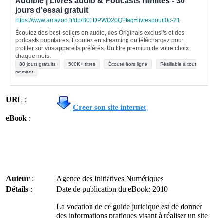
Audible | Livres audio & Podcasts illimités - 30
jours d'essai gratuit
https://www.amazon.fr/dp/B01DPWQ20Q?tag=livrespourt0c-21
Écoutez des best-sellers en audio, des Originals exclusifs et des
podcasts populaires. Écoutez en streaming ou téléchargez pour
profiter sur vos appareils préférés. Un titre premium de votre choix
chaque mois.
30 jours gratuits
500K+ titres
Écoute hors ligne
Résiliable à tout
moment
URL
:
Creer son site internet
eBook
:
Auteur
:
Agence des Initiatives Numériques
Détails
:
Date de publication du eBook: 2010
La vocation de ce guide juridique est de donner
des informations pratiques visant à réaliser un site