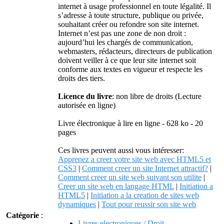
internet à usage professionnel en toute légalité. Il
s’adresse à toute structure, publique ou privée,
souhaitant créer ou refondre son site internet.
Internet n’est pas une zone de non droit :
aujourd’hui les chargés de communication,
webmasters, rédacteurs, directeurs de publication
doivent veiller à ce que leur site internet soit
conforme aux textes en vigueur et respecte les
droits des tiers.
Licence du livre
: non libre de droits (Lecture
autorisée en ligne)
Livre électronique à lire en ligne - 628 ko - 20
pages
Ces livres peuvent aussi vous intéresser:
Apprenez a creer votre site web avec HTML5 et
CSS3
|
Comment creer un site Internet attractif?
|
Comment creer un site web suivant son utilite
|
Creer un site web en langage HTML
|
Initiation a
HTML5
|
Initiation a la creation de sites web
dynamiques
|
Tout pour reussir son site web
Catégorie
:
Livres electroniques / Droit