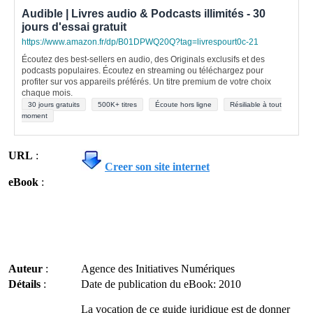
Audible | Livres audio & Podcasts illimités - 30
jours d'essai gratuit
https://www.amazon.fr/dp/B01DPWQ20Q?tag=livrespourt0c-21
Écoutez des best-sellers en audio, des Originals exclusifs et des
podcasts populaires. Écoutez en streaming ou téléchargez pour
profiter sur vos appareils préférés. Un titre premium de votre choix
chaque mois.
30 jours gratuits
500K+ titres
Écoute hors ligne
Résiliable à tout
moment
URL
:
Creer son site internet
eBook
:
Auteur
:
Agence des Initiatives Numériques
Détails
:
Date de publication du eBook: 2010
La vocation de ce guide juridique est de donner