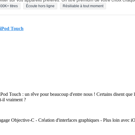
fiter sur vos appareils préférés. Un titre premium de votre choix chaqu
00K+ titres
Écoute hors ligne
Résiliable à tout moment
t iPod Touch
iPod Touch : un rêve pour beaucoup d'entre nous ! Certains disent que 
-il vraiment ?
gage Objective-C - Création d'interfaces graphiques - Plus loin avec iOS