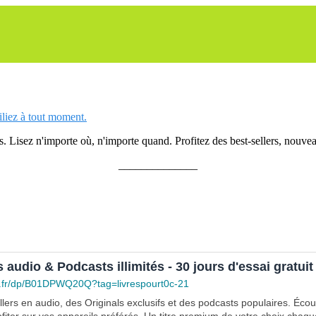
siliez à tout moment.
 Lisez n'importe où, n'importe quand. Profitez des best-sellers, nouveau
______________
s audio & Podcasts illimités - 30 jours d'essai gratuit
.fr/dp/B01DPWQ20Q?tag=livrespourt0c-21
lers en audio, des Originals exclusifs et des podcasts populaires. Éco