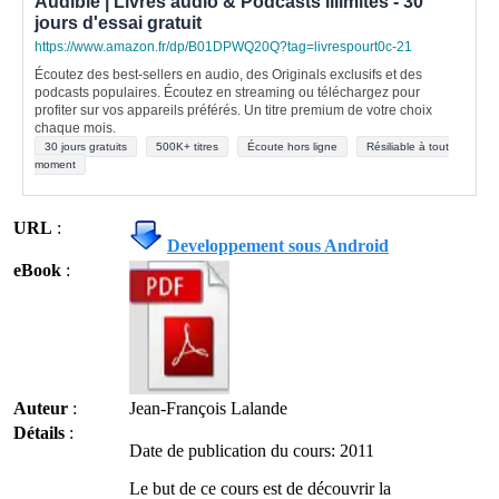
Audible | Livres audio & Podcasts illimités - 30
jours d'essai gratuit
https://www.amazon.fr/dp/B01DPWQ20Q?tag=livrespourt0c-21
Écoutez des best-sellers en audio, des Originals exclusifs et des
podcasts populaires. Écoutez en streaming ou téléchargez pour
profiter sur vos appareils préférés. Un titre premium de votre choix
chaque mois.
30 jours gratuits
500K+ titres
Écoute hors ligne
Résiliable à tout
moment
URL
:
Developpement sous Android
eBook
:
Auteur
:
Jean-François Lalande
Détails
:
Date de publication du cours: 2011
Le but de ce cours est de découvrir la