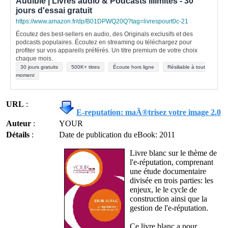
Audible | Livres audio & Podcasts illimités - 30
jours d'essai gratuit
https://www.amazon.fr/dp/B01DPWQ20Q?tag=livrespourt0c-21
Écoutez des best-sellers en audio, des Originals exclusifs et des
podcasts populaires. Écoutez en streaming ou téléchargez pour
profiter sur vos appareils préférés. Un titre premium de votre choix
chaque mois.
30 jours gratuits
500K+ titres
Écoute hors ligne
Résiliable à tout
moment
URL
:
E-reputation: maÃ®trisez votre image 2.0
Auteur
:
YOUR
Détails
:
Date de publication du eBook: 2011
Livre blanc sur le thème de
l'e-réputation, comprenant
une étude documentaire
divisée en trois parties: les
enjeux, le le cycle de
construction ainsi que la
gestion de l'e-réputation.
Ce livre blanc a pour