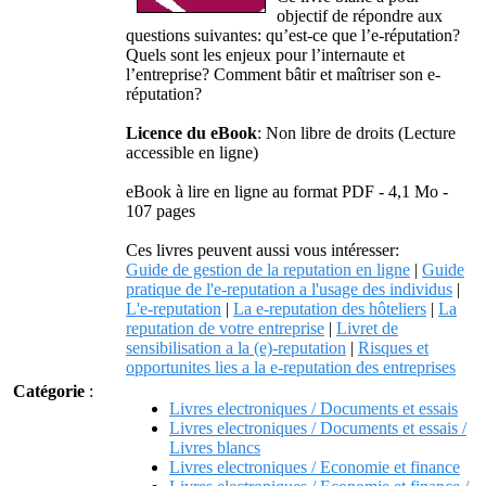
objectif de répondre aux
questions suivantes: qu’est-ce que l’e-réputation?
Quels sont les enjeux pour l’internaute et
l’entreprise? Comment bâtir et maîtriser son e-
réputation?
Licence du eBook
: Non libre de droits (Lecture
accessible en ligne)
eBook à lire en ligne au format PDF - 4,1 Mo -
107 pages
Ces livres peuvent aussi vous intéresser:
Guide de gestion de la reputation en ligne
|
Guide
pratique de l'e-reputation a l'usage des individus
|
L'e-reputation
|
La e-reputation des hôteliers
|
La
reputation de votre entreprise
|
Livret de
sensibilisation a la (e)-reputation
|
Risques et
opportunites lies a la e-reputation des entreprises
Catégorie
:
Livres electroniques / Documents et essais
Livres electroniques / Documents et essais /
Livres blancs
Livres electroniques / Economie et finance