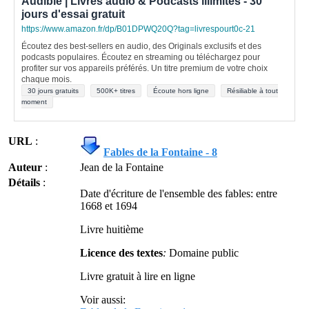
Audible | Livres audio & Podcasts illimités - 30
jours d'essai gratuit
https://www.amazon.fr/dp/B01DPWQ20Q?tag=livrespourt0c-21
Écoutez des best-sellers en audio, des Originals exclusifs et des
podcasts populaires. Écoutez en streaming ou téléchargez pour
profiter sur vos appareils préférés. Un titre premium de votre choix
chaque mois.
30 jours gratuits
500K+ titres
Écoute hors ligne
Résiliable à tout
moment
URL
:
Fables de la Fontaine - 8
Auteur
:
Jean de la Fontaine
Détails
:
Date d'écriture de l'ensemble des fables: entre
1668 et 1694
Livre huitième
Licence des textes
:
Domaine public
Livre gratuit à lire en ligne
Voir aussi: