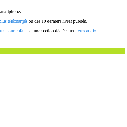
u smartphone.
 plus téléchargés
ou des 10 derniers livres publiés.
vres pour enfants
et une section dédiée aux
livres audio
.