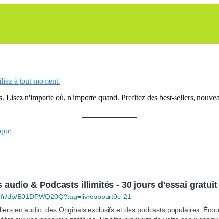
siliez à tout moment.
 Lisez n'importe où, n'importe quand. Profitez des best-sellers, nouveau
______________
ique
s audio & Podcasts illimités - 30 jours d'essai gratuit
.fr/dp/B01DPWQ20Q?tag=livrespourt0c-21
lers en audio, des Originals exclusifs et des podcasts populaires. Éco