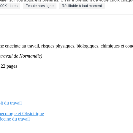
fiter sur vos appareils préférés. Un titre premium de votre choix chaqu
00K+ titres
Écoute hors ligne
Résiliable à tout moment
mme enceinte au travail, risques physiques, biologiques, chimiques et cond
 travail de Normandie)
 22 pages
it du travail
necologie et Obstetrique
ecine du travail