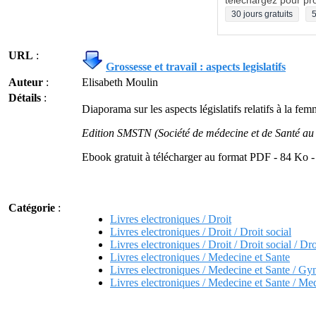
téléchargez pour pro
30 jours gratuits
5
URL
:
Grossesse et travail : aspects legislatifs
Auteur
:
Elisabeth Moulin
Détails
:
Diaporama sur les aspects législatifs relatifs à la fe
Edition SMSTN (Société de médecine et de Santé au
Ebook gratuit à télécharger au format PDF - 84 Ko -
Catégorie
:
Livres electroniques / Droit
Livres electroniques / Droit / Droit social
Livres electroniques / Droit / Droit social / Dro
Livres electroniques / Medecine et Sante
Livres electroniques / Medecine et Sante / Gy
Livres electroniques / Medecine et Sante / Med