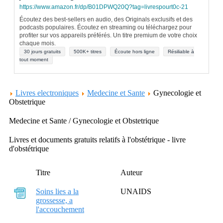
https://www.amazon.fr/dp/B01DPWQ20Q?tag=livrespourt0c-21
Écoutez des best-sellers en audio, des Originals exclusifs et des
podcasts populaires. Écoutez en streaming ou téléchargez pour
profiter sur vos appareils préférés. Un titre premium de votre choix
chaque mois.
30 jours gratuits
500K+ titres
Écoute hors ligne
Résiliable à
tout moment
Livres electroniques
Medecine et Sante
Gynecologie et
Obstetrique
Medecine et Sante / Gynecologie et Obstetrique
Livres et documents gratuits relatifs à l'obstétrique - livre
d'obstétrique
Titre
Auteur
Soins lies a la
UNAIDS
grossesse, a
l'accouchement