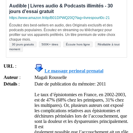
Audible | Livres audio & Podcasts illimités - 30
jours d'essai gratuit
https://www.amazon.fr/dp/B01DPWQ20Q?tag=livrespourt0c-21
Écoutez des best-sellers en audio, des Originals exclusifs et des
podcasts populaires. Écoutez en streaming ou téléchargez pour
profiter sur vos appareils préférés. Un titre premium de votre choix
chaque mois.
30 jours gratuits
500K+ titres
Écoute hors ligne
Résiliable à tout
moment
URL
:
Le massage perineal prenatal
Auteur
:
Magali Rousselle
Détails
:
Date de publication du mémoire: 2011
Le taux d’épisiotomies en France, en 2002-2003,
est de 47% (68% chez les primipares, 31% chez
les multipares). Or, plusieurs auteurs ont exposé
les complications relatives aux épisiotomies et
déchirures périnéales lors de l’accouchement, que
sont la douleur et les dyspareunies principalement.
Il est
également possible que l’accouchement ait un rôle