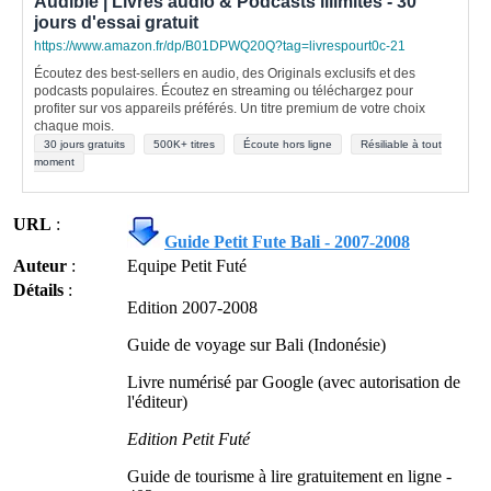
Audible | Livres audio & Podcasts illimités - 30
jours d'essai gratuit
https://www.amazon.fr/dp/B01DPWQ20Q?tag=livrespourt0c-21
Écoutez des best-sellers en audio, des Originals exclusifs et des
podcasts populaires. Écoutez en streaming ou téléchargez pour
profiter sur vos appareils préférés. Un titre premium de votre choix
chaque mois.
30 jours gratuits
500K+ titres
Écoute hors ligne
Résiliable à tout
moment
URL
:
Guide Petit Fute Bali - 2007-2008
Auteur
:
Equipe Petit Futé
Détails
:
Edition 2007-2008
Guide de voyage sur Bali (Indonésie)
Livre numérisé par Google (avec autorisation de
l'éditeur)
Edition Petit Futé
Guide de tourisme à lire gratuitement en ligne -