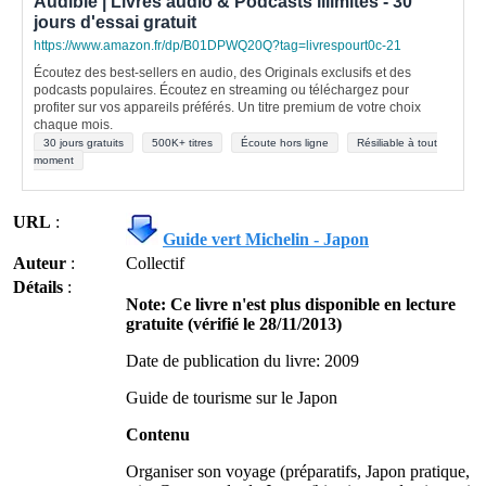
Audible | Livres audio & Podcasts illimités - 30
jours d'essai gratuit
https://www.amazon.fr/dp/B01DPWQ20Q?tag=livrespourt0c-21
Écoutez des best-sellers en audio, des Originals exclusifs et des
podcasts populaires. Écoutez en streaming ou téléchargez pour
profiter sur vos appareils préférés. Un titre premium de votre choix
chaque mois.
30 jours gratuits
500K+ titres
Écoute hors ligne
Résiliable à tout
moment
URL
:
Guide vert Michelin - Japon
Auteur
:
Collectif
Détails
:
Note: Ce livre n'est plus disponible en lecture
gratuite (vérifié le 28/11/2013)
Date de publication du livre: 2009
Guide de tourisme sur le Japon
Contenu
Organiser son voyage (préparatifs, Japon pratique,