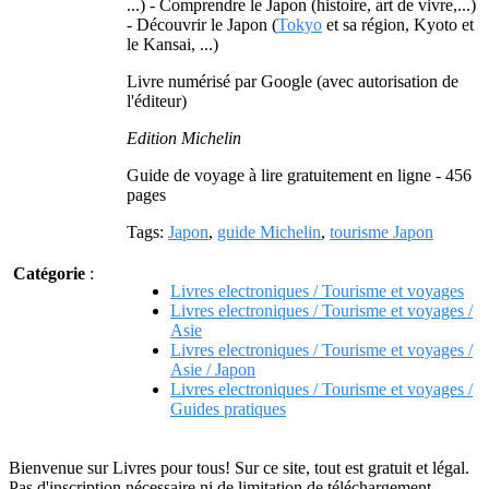
...) - Comprendre le Japon (histoire, art de vivre,...)
- Découvrir le Japon (
Tokyo
et sa région, Kyoto et
le Kansai, ...)
Livre numérisé par Google (avec autorisation de
l'éditeur)
Edition Michelin
Guide de voyage à lire gratuitement en ligne - 456
pages
Tags:
Japon
,
guide Michelin
,
tourisme Japon
Catégorie
:
Livres electroniques / Tourisme et voyages
Livres electroniques / Tourisme et voyages /
Asie
Livres electroniques / Tourisme et voyages /
Asie / Japon
Livres electroniques / Tourisme et voyages /
Guides pratiques
Bienvenue sur Livres pour tous! Sur ce site, tout est gratuit et légal.
Pas d'inscription nécessaire ni de limitation de téléchargement.