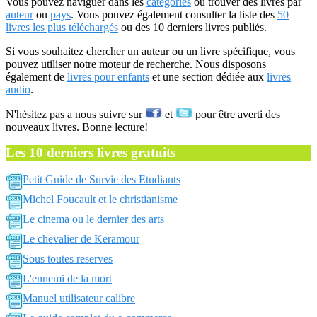
Vous pouvez naviguer dans les
catégories
ou trouver des livres par
auteur
ou
pays
. Vous pouvez également consulter la liste des
50
livres les plus téléchargés
ou des 10 derniers livres publiés.
Si vous souhaitez chercher un auteur ou un livre spécifique, vous
pouvez utiliser notre moteur de recherche. Nous disposons
également de
livres pour enfants
et une section dédiée aux
livres
audio
.
N'hésitez pas a nous suivre sur
et
pour être averti des
nouveaux livres. Bonne lecture!
Les 10 derniers livres gratuits
Petit Guide de Survie des Etudiants
Michel Foucault et le christianisme
Le cinema ou le dernier des arts
Le chevalier de Keramour
Sous toutes reserves
L'ennemi de la mort
Manuel utilisateur calibre