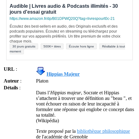
Audible | Livres audio & Podcasts illimités - 30
jours d'essai gratuit
https://www.amazon.fr/dp/B01DPWQ20Q?tag=livrespourt0c-21
Écoutez des best-sellers en audio, des Originals exclusifs et des
podcasts populaires. Écoutez en streaming ou téléchargez pour
profiter sur vos appareils préférés. Un titre premium de votre choix
chaque mois.
30 jours gratuits
500K+ titres
Écoute hors ligne
Résiliable à tout
moment
URL
:
Hippias Majeur
Auteur
:
Platon
Détails
:
Dans l’
Hippias majeur
, Socrate et Hippias
s’attachent à trouver une définition au "beau ", et
vont échouer en raison de leur incapacité à
formuler une réponse qui englobe ce concept dans
sa totalité.
(Wikipédia)
Texte proposé par la
bibliothèque philosophique
de l'académie de Grenoble