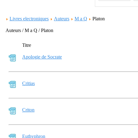
Livres electroniques
Auteurs
M a Q
Platon
Auteurs / M a Q / Platon
Titre
Apologie de Socrate
Critias
Criton
Euthyphron