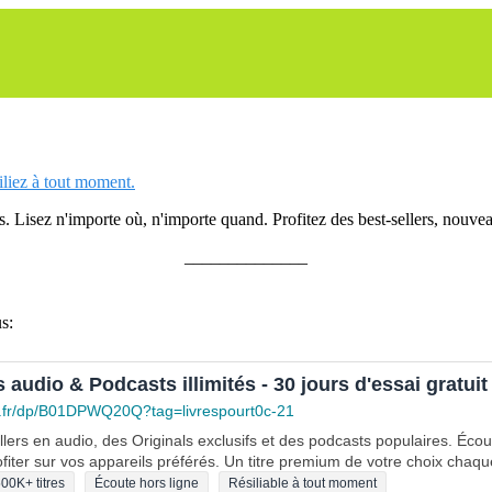
siliez à tout moment.
 Lisez n'importe où, n'importe quand. Profitez des best-sellers, nouveau
______________
s:
s audio & Podcasts illimités - 30 jours d'essai gratuit
.fr/dp/B01DPWQ20Q?tag=livrespourt0c-21
lers en audio, des Originals exclusifs et des podcasts populaires. Éco
fiter sur vos appareils préférés. Un titre premium de votre choix chaqu
00K+ titres
Écoute hors ligne
Résiliable à tout moment