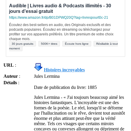
Audible | Livres audio & Podcasts illimités - 30
jours d'essai gratuit
https://www.amazon.fr/dp/B01DPWQ20Q?tag=livrespourt0c-21
Écoutez des best-sellers en audio, des Originals exclusifs et des
podcasts populaires. Écoutez en streaming ou téléchargez pour
profiter sur vos appareils préférés. Un titre premium de votre choix
chaque mois.
30 jours gratuits
500K+ titres
Écoute hors ligne
Résiliable à tout
moment
URL
:
Histoires incroyables
Auteur
:
Jules Lermina
Détails
:
Date de publication du livre: 1885
Jules Lermina - « J'ai toujours beaucoup aimé les
histoires fantastiques. L'incroyable est une des
formes de la poésie. Le réel, lorsqu'il se déforme
par l'hallucination ou le rêve, devient tout aussitôt
énorme et plus attirant peut-être que la vérité
même. Tels ces visages que certains miroirs
concaves ou convexes allongent ou dépriment de