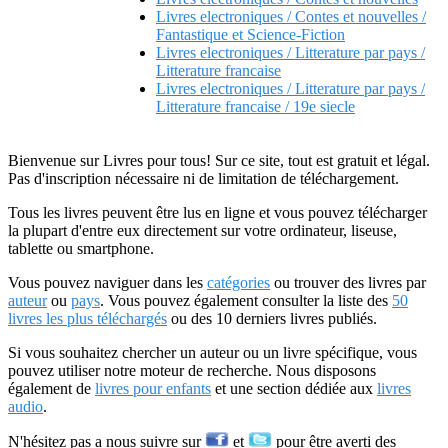
Livres electroniques / Contes et nouvelles /
Fantastique et Science-Fiction
Livres electroniques / Litterature par pays /
Litterature francaise
Livres electroniques / Litterature par pays /
Litterature francaise / 19e siecle
Bienvenue sur Livres pour tous! Sur ce site, tout est gratuit et légal.
Pas d'inscription nécessaire ni de limitation de téléchargement.
Tous les livres peuvent être lus en ligne et vous pouvez télécharger
la plupart d'entre eux directement sur votre ordinateur, liseuse,
tablette ou smartphone.
Vous pouvez naviguer dans les
catégories
ou trouver des livres par
auteur
ou
pays
. Vous pouvez également consulter la liste des
50
livres les plus téléchargés
ou des 10 derniers livres publiés.
Si vous souhaitez chercher un auteur ou un livre spécifique, vous
pouvez utiliser notre moteur de recherche. Nous disposons
également de
livres pour enfants
et une section dédiée aux
livres
audio
.
N'hésitez pas a nous suivre sur
et
pour être averti des