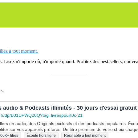
siliez à tout moment.
 Lisez n'importe où, n'importe quand. Profitez des best-sellers, nouveau
______________
s:
s audio & Podcasts illimités - 30 jours d'essai gratuit
.fr/dp/B01DPWQ20Q?tag=livrespourt0c-21
lers en audio, des Originals exclusifs et des podcasts populaires. Éco
fiter sur vos appareils préférés. Un titre premium de votre choix chaqu
00K+ titres
Écoute hors ligne
Résiliable à tout moment