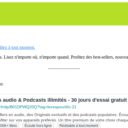
siliez à tout moment.
 Lisez n'importe où, n'importe quand. Profitez des best-sellers, nouveau
______________
s:
s audio & Podcasts illimités - 30 jours d'essai gratuit
.fr/dp/B01DPWQ20Q?tag=livrespourt0c-21
lers en audio, des Originals exclusifs et des podcasts populaires. Éco
fiter sur vos appareils préférés. Un titre premium de votre choix chaqu
00K+ titres
Écoute hors ligne
Résiliable à tout moment