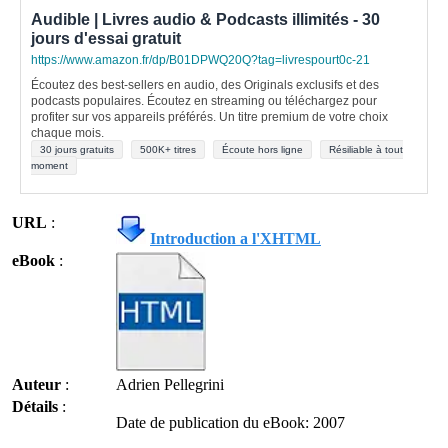
Audible | Livres audio & Podcasts illimités - 30
jours d'essai gratuit
https://www.amazon.fr/dp/B01DPWQ20Q?tag=livrespourt0c-21
Écoutez des best-sellers en audio, des Originals exclusifs et des
podcasts populaires. Écoutez en streaming ou téléchargez pour
profiter sur vos appareils préférés. Un titre premium de votre choix
chaque mois.
30 jours gratuits
500K+ titres
Écoute hors ligne
Résiliable à tout
moment
URL
:
Introduction a l'XHTML
eBook
:
Auteur
:
Adrien Pellegrini
Détails
:
Date de publication du eBook: 2007