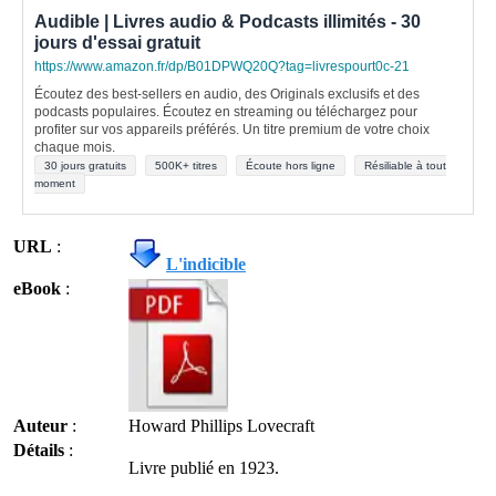
Audible | Livres audio & Podcasts illimités - 30
jours d'essai gratuit
https://www.amazon.fr/dp/B01DPWQ20Q?tag=livrespourt0c-21
Écoutez des best-sellers en audio, des Originals exclusifs et des
podcasts populaires. Écoutez en streaming ou téléchargez pour
profiter sur vos appareils préférés. Un titre premium de votre choix
chaque mois.
30 jours gratuits
500K+ titres
Écoute hors ligne
Résiliable à tout
moment
URL
:
L'indicible
eBook
:
Auteur
:
Howard Phillips Lovecraft
Détails
:
Livre publié en 1923.