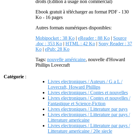
droits (Edition à usage non commercial)
Ebook gratuit à télécharger au format PDF - 130
Ko - 16 pages
Autres formats numériques disponibles:
Mobipocket : 38 Ko
|
eReader : 88 Ko
|
Source
.doc : 353 Ko
|
HTML : 42 Ko
|
Sony Reader : 37
Ko
|
ePub: 28 Ko
Tags:
nouvelle américaine
, nouvelle d'Howard
Phillips Lovecraft
Catégorie
:
Livres electroniques / Auteurs / G a L /
Lovecraft, Howard Phillips
Livres electroniques / Contes et nouvelles
Livres electroniques / Contes et nouvelles /
Fantastique et Science-Fiction
Livres electroniques / Litterature par pays
Livres electroniques / Litterature par pays /
Litterature americaine
Livres electroniques / Litterature par pays /
Litterature americaine / 20e siecle