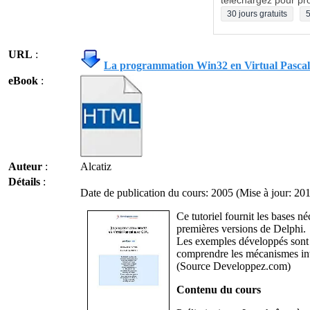
téléchargez pour pro
30 jours gratuits
5
URL
:
La programmation Win32 en Virtual Pasc
eBook
:
Auteur
:
Alcatiz
Détails
:
Date de publication du cours: 2005 (Mise à jour: 20
Ce tutoriel fournit les bases 
premières versions de Delphi.
Les exemples développés sont d
comprendre les mécanismes in
(Source Developpez.com)
Contenu du cours