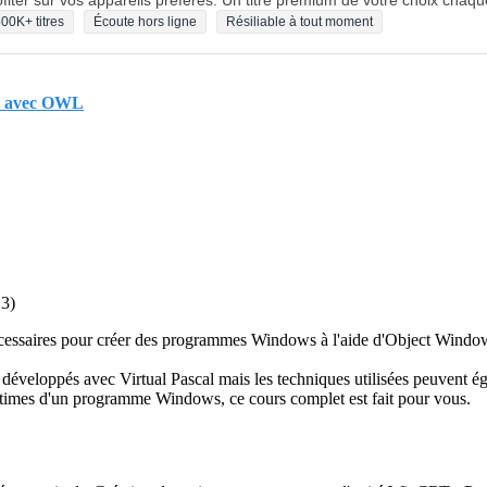
fiter sur vos appareils préférés. Un titre premium de votre choix chaqu
00K+ titres
Écoute hors ligne
Résiliable à tout moment
al avec OWL
13)
nécessaires pour créer des programmes Windows à l'aide d'Object Windows
éveloppés avec Virtual Pascal mais les techniques utilisées peuvent é
times d'un programme Windows, ce cours complet est fait pour vous.