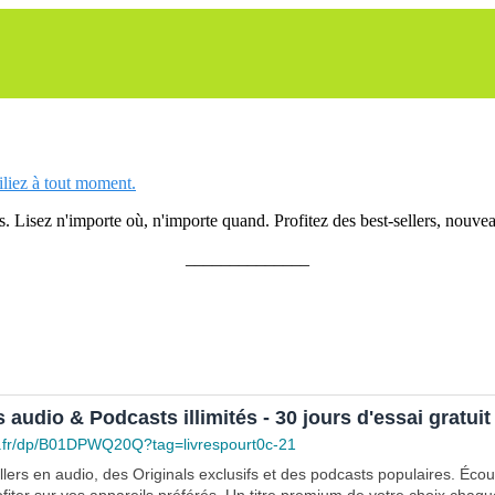
siliez à tout moment.
 Lisez n'importe où, n'importe quand. Profitez des best-sellers, nouveau
______________
s audio & Podcasts illimités - 30 jours d'essai gratuit
.fr/dp/B01DPWQ20Q?tag=livrespourt0c-21
lers en audio, des Originals exclusifs et des podcasts populaires. Éco