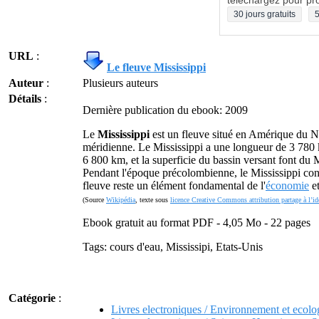
téléchargez pour pro
30 jours gratuits
5
URL
:
Le fleuve Mississippi
Auteur
:
Plusieurs auteurs
Détails
:
Dernière publication du ebook: 2009
Le
Mississippi
est un fleuve situé en Amérique du No
méridienne. Le Mississippi a une longueur de 3 780 k
6 800 km, et la superficie du bassin versant font du 
Pendant l'époque précolombienne, le Mississippi cons
fleuve reste un élément fondamental de l'
économie
et
(Source
Wikipédia
, texte sous
licence Creative Commons attribution partage à l’id
Ebook gratuit au format PDF - 4,05 Mo - 22 pages
Tags: cours d'eau, Mississipi, Etats-Unis
Catégorie
:
Livres electroniques / Environnement et ecolo