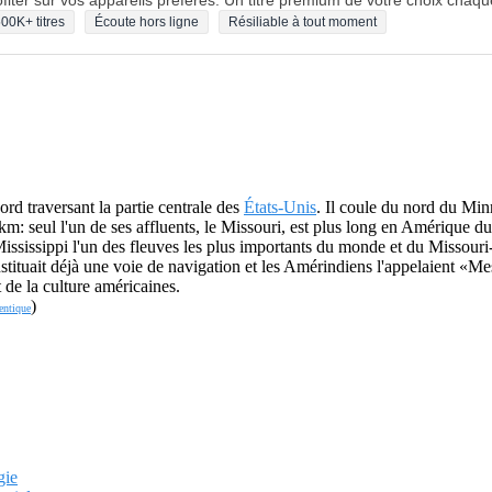
fiter sur vos appareils préférés. Un titre premium de votre choix chaqu
00K+ titres
Écoute hors ligne
Résiliable à tout moment
rd traversant la partie centrale des
États-Unis
. Il coule du nord du Min
m: seul l'un de ses affluents, le Missouri, est plus long en Amérique 
Mississippi l'un des fleuves les plus importants du monde et du Missouri-
tituait déjà une voie de navigation et les Amérindiens l'appelaient «Me
 de la culture américaines.
)
entique
gie