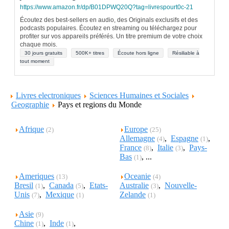
https://www.amazon.fr/dp/B01DPWQ20Q?tag=livrespourt0c-21
Écoutez des best-sellers en audio, des Originals exclusifs et des
podcasts populaires. Écoutez en streaming ou téléchargez pour
profiter sur vos appareils préférés. Un titre premium de votre choix
chaque mois.
30 jours gratuits
500K+ titres
Écoute hors ligne
Résiliable à
tout moment
Livres electroniques
Sciences Humaines et Sociales
Geographie
Pays et regions du Monde
Afrique
Europe
(2)
(25)
Allemagne
,
Espagne
,
(4)
(1)
France
,
Italie
,
Pays-
(8)
(3)
Bas
, ...
(1)
Ameriques
Oceanie
(13)
(4)
Bresil
,
Canada
,
Etats-
Australie
,
Nouvelle-
(1)
(5)
(3)
Unis
,
Mexique
Zelande
(7)
(1)
(1)
Asie
(9)
Chine
,
Inde
,
(1)
(1)