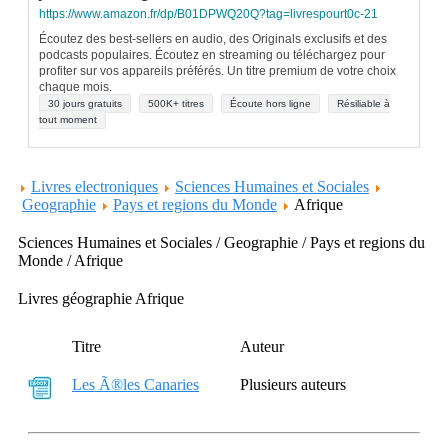
https://www.amazon.fr/dp/B01DPWQ20Q?tag=livrespourt0c-21
Écoutez des best-sellers en audio, des Originals exclusifs et des
podcasts populaires. Écoutez en streaming ou téléchargez pour
profiter sur vos appareils préférés. Un titre premium de votre choix
chaque mois.
30 jours gratuits
500K+ titres
Écoute hors ligne
Résiliable à
tout moment
Livres electroniques
Sciences Humaines et Sociales
Geographie
Pays et regions du Monde
Afrique
Sciences Humaines et Sociales / Geographie / Pays et regions du
Monde / Afrique
Livres géographie Afrique
Titre
Auteur
Les Ã®les Canaries
Plusieurs auteurs