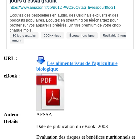
jours d'essai gratuit
https://www.amazon.fr/dp/B01DPWQ20Q?tag=livrespourt0c-21
Écoutez des best-sellers en audio, des Originals exclusifs et des
podcasts populaires. Écoutez en streaming ou téléchargez pour
profiter sur vos appareils préférés. Un titre premium de votre choix
chaque mois.
30 jours gratuits
500K+ titres
Écoute hors ligne
Résiliable à tout
moment
URL
:
Les aliments issus de l'agriculture
biologique
eBook
:
Auteur
:
AFSSA
Détails
:
Date de publication du eBook: 2003
Evaluation des risques et bénéfices nutritionnels et