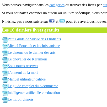
Vous pouvez naviguer dans les
catégories
ou trouver des livres par
au
Si vous souhaitez chercher un auteur ou un livre spécifique, vous po
N'hésitez pas a nous suivre sur
et
pour être averti des nouvea
Les 10 derniers livres gratuits
Petit Guide de Survie des Etudiants
Michel Foucault et le christianisme
Le cinema ou le dernier des arts
Le chevalier de Keramour
Sous toutes reserves
L'ennemi de la mort
Manuel utilisateur calibre
Le guide complet du e-commerce
Intelligence artificielle et education
Le miroir chinois