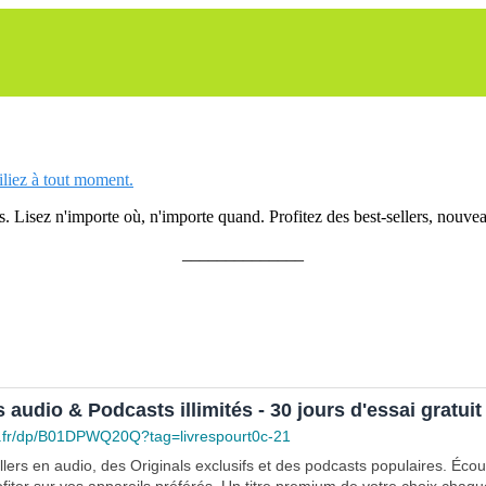
siliez à tout moment.
 Lisez n'importe où, n'importe quand. Profitez des best-sellers, nouveau
______________
s audio & Podcasts illimités - 30 jours d'essai gratuit
.fr/dp/B01DPWQ20Q?tag=livrespourt0c-21
lers en audio, des Originals exclusifs et des podcasts populaires. Éco