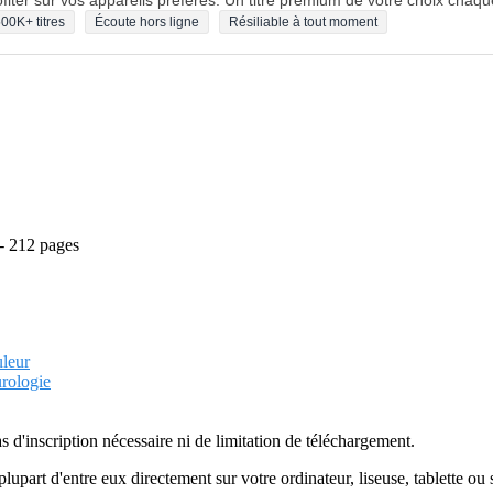
fiter sur vos appareils préférés. Un titre premium de votre choix chaqu
00K+ titres
Écoute hors ligne
Résiliable à tout moment
 - 212 pages
uleur
urologie
as d'inscription nécessaire ni de limitation de téléchargement.
plupart d'entre eux directement sur votre ordinateur, liseuse, tablette o