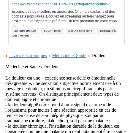
https://www.amazon.fr/dp/B01DPWQ20Q?tag=livrespourt0c-21
Écoutez des best-sellers en audio, des Originals exclusifs et des
podcasts populaires. Écoutez en streaming ou téléchargez pour
profiter sur vos appareils préférés. Un titre premium de votre choix
chaque mois.
30 jours gratuits
500K+ titres
Écoute hors ligne
Résiliable à
tout moment
Livres electroniques
Medecine et Sante
Douleur
Medecine et Sante / Douleur
La douleur est une « expérience sensorielle et émotionnelle
désagréable », une sensation subjective normalement liée à un
message de douleur, un stimulus nociceptif transmis par le
système nerveux. On distingue principalement deux types de
douleur, aiguë et chronique :
- la douleur aiguë correspond à un « signal d'alarme » de
l'organisme pour inciter à une réaction appropriée en cas de
remise en cause de son intégrité physique, soit par un
traumatisme (brûlure, plaie, choc), soit par une maladie ;
- la douleur chronique, l'installation durable de la douleur, est
considérée comme une maladie qui peut notamment être le signe