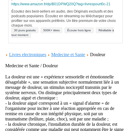
https://www.amazon.fr/dp/B01DPWQ20Q?tag=livrespourt0c-21
Écoutez des best-sellers en audio, des Originals exclusifs et des
podcasts populaires. Écoutez en streaming ou téléchargez pour
profiter sur vos appareils préférés. Un titre premium de votre choix
chaque mois.
30 jours gratuits
500K+ titres
Écoute hors ligne
Résiliable à
tout moment
Livres electroniques
Medecine et Sante
Douleur
Medecine et Sante / Douleur
La douleur est une « expérience sensorielle et émotionnelle
désagréable », une sensation subjective normalement liée à un
message de douleur, un stimulus nociceptif transmis par le
système nerveux. On distingue principalement deux types de
douleur, aiguë et chronique :
- la douleur aiguë correspond à un « signal d'alarme » de
l'organisme pour inciter à une réaction appropriée en cas de
remise en cause de son intégrité physique, soit par un
traumatisme (brûlure, plaie, choc), soit par une maladie ;
- la douleur chronique, l'installation durable de la douleur, est
considérée comme une maladie qui peut notamment être le signe