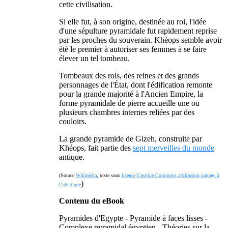
cette civilisation.
Si elle fut, à son origine, destinée au roi, l'idée
d'une sépulture pyramidale fut rapidement reprise
par les proches du souverain. Khéops semble avoir
été le premier à autoriser ses femmes à se faire
élever un tel tombeau.
Tombeaux des rois, des reines et des grands
personnages de l'État, dont l'édification remonte
pour la grande majorité à l'Ancien Empire, la
forme pyramidale de pierre accueille une ou
plusieurs chambres internes reliées par des
couloirs.
La grande pyramide de Gizeh, construite par
Khéops, fait partie des
sept merveilles du monde
antique.
(Source
Wikipédia
, texte sous
licence Creative Commons attribution partage à
)
l’identique
Contenu du eBook
Pyramides d'Egypte - Pyramide à faces lisses -
Complexe pyramidal égyptien - Théories sur la