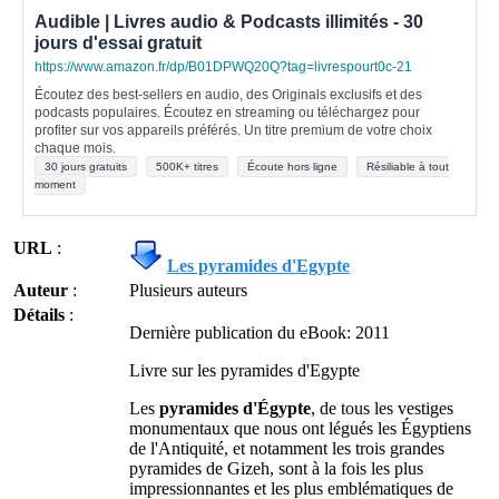
Audible | Livres audio & Podcasts illimités - 30
jours d'essai gratuit
https://www.amazon.fr/dp/B01DPWQ20Q?tag=livrespourt0c-21
Écoutez des best-sellers en audio, des Originals exclusifs et des
podcasts populaires. Écoutez en streaming ou téléchargez pour
profiter sur vos appareils préférés. Un titre premium de votre choix
chaque mois.
30 jours gratuits
500K+ titres
Écoute hors ligne
Résiliable à tout
moment
URL
:
Les pyramides d'Egypte
Auteur
:
Plusieurs auteurs
Détails
:
Dernière publication du eBook: 2011
Livre sur les pyramides d'Egypte
Les
pyramides d'Égypte
, de tous les vestiges
monumentaux que nous ont légués les Égyptiens
de l'Antiquité, et notamment les trois grandes
pyramides de Gizeh, sont à la fois les plus
impressionnantes et les plus emblématiques de