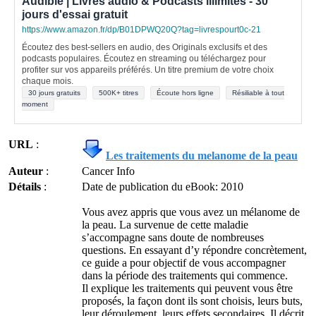
Audible | Livres audio & Podcasts illimités - 30
jours d'essai gratuit
https://www.amazon.fr/dp/B01DPWQ20Q?tag=livrespourt0c-21
Écoutez des best-sellers en audio, des Originals exclusifs et des
podcasts populaires. Écoutez en streaming ou téléchargez pour
profiter sur vos appareils préférés. Un titre premium de votre choix
chaque mois.
30 jours gratuits
500K+ titres
Écoute hors ligne
Résiliable à tout
moment
URL
:
Les traitements du melanome de la peau
Auteur
:
Cancer Info
Détails
:
Date de publication du eBook: 2010
Vous avez appris que vous avez un mélanome de
la peau. La survenue de cette maladie
s’accompagne sans doute de nombreuses
questions. En essayant d’y répondre concrètement,
ce guide a pour objectif de vous accompagner
dans la période des traitements qui commence.
Il explique les traitements qui peuvent vous être
proposés, la façon dont ils sont choisis, leurs buts,
leur déroulement, leurs effets secondaires. Il décrit