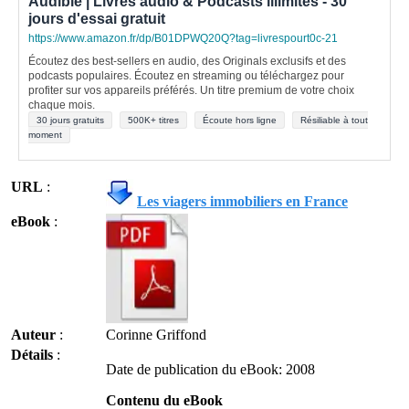
Audible | Livres audio & Podcasts illimités - 30
jours d'essai gratuit
https://www.amazon.fr/dp/B01DPWQ20Q?tag=livrespourt0c-21
Écoutez des best-sellers en audio, des Originals exclusifs et des
podcasts populaires. Écoutez en streaming ou téléchargez pour
profiter sur vos appareils préférés. Un titre premium de votre choix
chaque mois.
30 jours gratuits
500K+ titres
Écoute hors ligne
Résiliable à tout
moment
URL
:
Les viagers immobiliers en France
eBook
:
Auteur
:
Corinne Griffond
Détails
:
Date de publication du eBook: 2008
Contenu du eBook