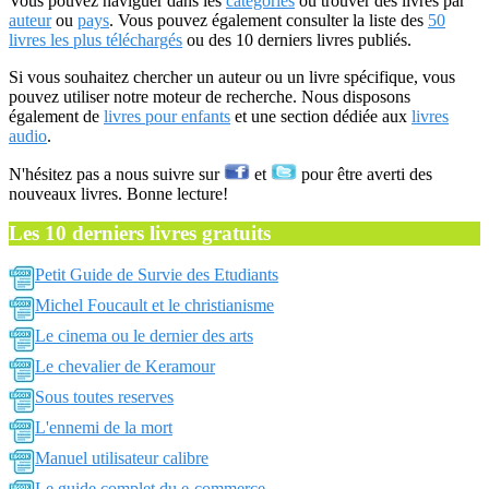
Vous pouvez naviguer dans les
catégories
ou trouver des livres par
auteur
ou
pays
. Vous pouvez également consulter la liste des
50
livres les plus téléchargés
ou des 10 derniers livres publiés.
Si vous souhaitez chercher un auteur ou un livre spécifique, vous
pouvez utiliser notre moteur de recherche. Nous disposons
également de
livres pour enfants
et une section dédiée aux
livres
audio
.
N'hésitez pas a nous suivre sur
et
pour être averti des
nouveaux livres. Bonne lecture!
Les 10 derniers livres gratuits
Petit Guide de Survie des Etudiants
Michel Foucault et le christianisme
Le cinema ou le dernier des arts
Le chevalier de Keramour
Sous toutes reserves
L'ennemi de la mort
Manuel utilisateur calibre
Le guide complet du e-commerce