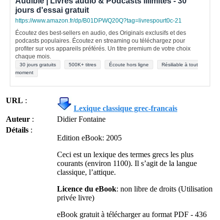
Audible | Livres audio & Podcasts illimités - 30
jours d'essai gratuit
https://www.amazon.fr/dp/B01DPWQ20Q?tag=livrespourt0c-21
Écoutez des best-sellers en audio, des Originals exclusifs et des
podcasts populaires. Écoutez en streaming ou téléchargez pour
profiter sur vos appareils préférés. Un titre premium de votre choix
chaque mois.
30 jours gratuits
500K+ titres
Écoute hors ligne
Résiliable à tout
moment
URL
:
Lexique classique grec-francais
Auteur
:
Didier Fontaine
Détails
:
Edition eBook: 2005
Ceci est un lexique des termes grecs les plus
courants (environ 1100). Il s’agit de la langue
classique, l’attique.
Licence du eBook
: non libre de droits (Utilisation
privée livre)
eBook gratuit à télécharger au format PDF - 436