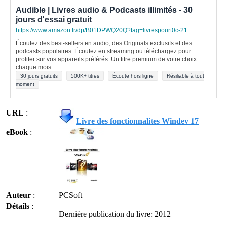
Audible | Livres audio & Podcasts illimités - 30
jours d'essai gratuit
https://www.amazon.fr/dp/B01DPWQ20Q?tag=livrespourt0c-21
Écoutez des best-sellers en audio, des Originals exclusifs et des
podcasts populaires. Écoutez en streaming ou téléchargez pour
profiter sur vos appareils préférés. Un titre premium de votre choix
chaque mois.
30 jours gratuits
500K+ titres
Écoute hors ligne
Résiliable à tout
moment
URL
:
Livre des fonctionnalites Windev 17
eBook
:
Auteur
:
PCSoft
Détails
:
Dernière publication du livre: 2012