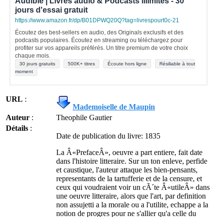
Audible | Livres audio & Podcasts illimités - 30
jours d'essai gratuit
https://www.amazon.fr/dp/B01DPWQ20Q?tag=livrespourt0c-21
Écoutez des best-sellers en audio, des Originals exclusifs et des
podcasts populaires. Écoutez en streaming ou téléchargez pour
profiter sur vos appareils préférés. Un titre premium de votre choix
chaque mois.
30 jours gratuits
500K+ titres
Écoute hors ligne
Résiliable à tout
moment
URL
:
Mademoiselle de Maupin
Auteur
:
Theophile Gautier
Détails
:
Date de publication du livre: 1835
La Â«PrefaceÂ», oeuvre a part entiere, fait date
dans l'histoire litteraire. Sur un ton enleve, perfide
et caustique, l'auteur attaque les bien-pensants,
representants de la tartufferie et de la censure, et
ceux qui voudraient voir un cÃ´te Â«utileÂ» dans
une oeuvre litteraire, alors que l'art, par definition
non assujetti a la morale ou a l'utilite, echappe a la
notion de progres pour ne s'allier qu'a celle du